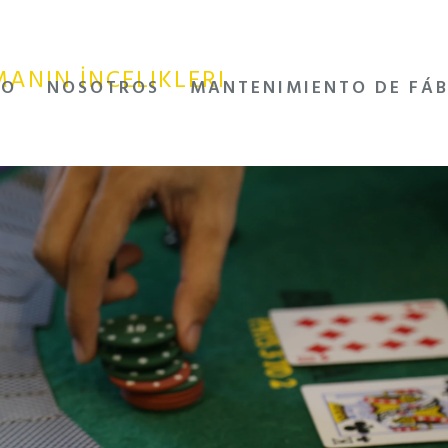
ANIN İNCELIKLERI
IO
NOSOTROS
MANTENIMIENTO DE FÁB