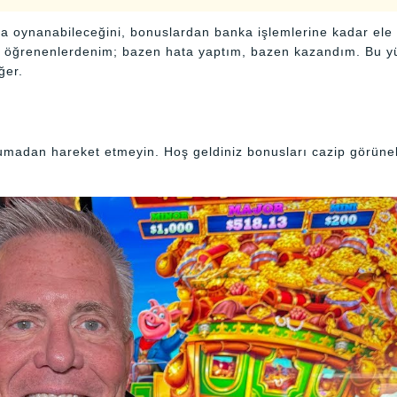
ıca oynanabileceğini, bonuslardan banka işlemlerine kadar ele
den öğrenenlerdenim; bazen hata yaptım, bazen kazandım. Bu 
ğer.
kumadan hareket etmeyin. Hoş geldiniz bonusları cazip görünebi