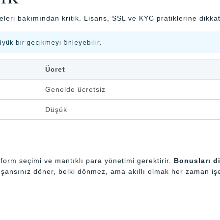
leri bakımından kritik. Lisans, SSL ve KYC pratiklerine dikkat
üyük bir gecikmeyi önleyebilir.
Ücret
Genelde ücretsiz
Düşük
form seçimi ve mantıklı para yönetimi gerektirir.
Bonusları d
n şansınız döner, belki dönmez, ama akıllı olmak her zaman işe