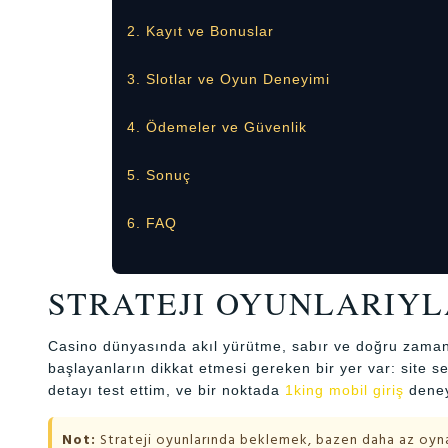
2. Kayıt ve Bonuslar
3. Slotlar ve Oyun Deneyimi
4. Ödemeler ve Güvenlik
5. Sonuç
6. FAQ
STRATEJI OYUNLARIYL
Casino dünyasında akıl yürütme, sabır ve doğru zamanl
başlayanların dikkat etmesi gereken bir yer var: site 
detayı test ettim, ve bir noktada
1king mobil giriş
deney
Not:
Strateji oyunlarında beklemek, bazen daha az oyn